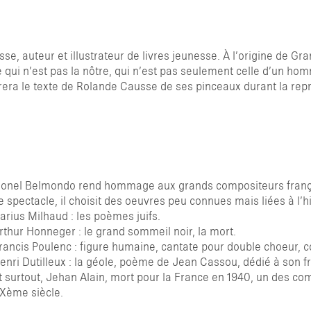
se, auteur et illustrateur de livres jeunesse. À l’origine de Gra
 qui n’est pas la nôtre, qui n’est pas seulement celle d’un ho
TAPER ENTRER POUR RECHERCHER OU
ustrera le texte de Rolande Causse de ses pinceaux durant la rep
ionel Belmondo rend hommage aux grands compositeurs français 
e spectacle, il choisit des oeuvres peu connues mais liées à l’hi
arius Milhaud : les poèmes juifs.
rthur Honneger : le grand sommeil noir, la mort.
rancis Poulenc : figure humaine, cantate pour double choeur,
enri Dutilleux : la géole, poème de Jean Cassou, dédié à son f
t surtout, Jehan Alain, mort pour la France en 1940, un des com
Xème siècle.