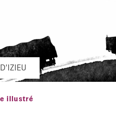
zieu ?
et de
ultes en
stice
n
rs
D’IZIEU
e illustré