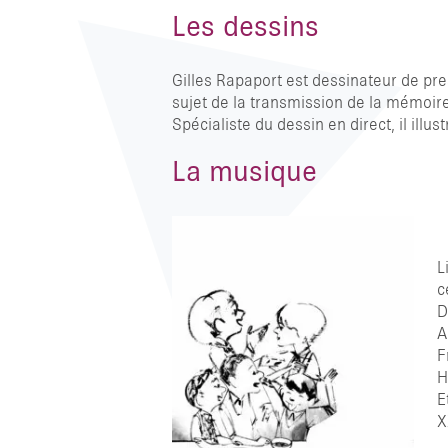
Les dessins
Gilles Rapaport est dessinateur de pres
sujet de la transmission de la mémoire
Spécialiste du dessin en direct, il ill
La musique
L
c
D
A
F
H
E
X