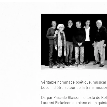
Véritable hommage poétique, musical et
besoin d’être acteur de la transmissio
Dit par Pascale Blaison, le texte de R
Laurent Fickelson au piano et un quint