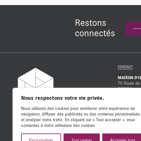
Restons
connectés
CONTACT
MAISON D’I
70 Route de
01300 Izieu
Nous respectons votre vie privée.
Téléphone :
+33 (0)4 7
Nous utilisons des cookies pour améliorer votre expérience de
navigation, diffuser des publicités ou des contenus personnalisés
ESPACE PR
et analyser notre trafic. En cliquant sur « Tout accepter », vous
consentez à notre utilisation des cookies.
NOUS CON
Personnaliser
Tout rejeter
Accepter tout