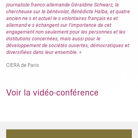
journaliste franco-allemande Géraldine Schwarz, la
chercheuse sur le bénévolat, Bénédicte Halba, et quatre
ancien·ne·s et actuel·le·s volontaires français·es et
allemand·e·s échangent sur l’importance de cet
engagement non seulement pour les personnes et les
institutions concernées, mais aussi pour le
développement de sociétés ouvertes, démocratiques et
diversifiées dans leur ensemble. »
CIERA de Paris
Voir la vidéo-conférence
TAPER ENTRER POUR RECHERCHER OU ESC POUR FERMER