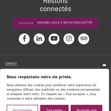
Restons
connectés
ABONNEZ-VOUS À NOTRE NEWSLETTER
CONTACT
Nous respectons votre vie privée.
RECRUTEMENT
Nous utilisons des cookies pour améliorer votre expérience de
navigation, diffuser des publicités ou des contenus personnalisés
et analyser notre trafic. En cliquant sur « Tout accepter », vous
NOS SOUTIENS
consentez à notre utilisation des cookies.
Personnaliser
Tout rejeter
Accepter tout