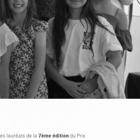
 les lauréats de la
7ème édition
du Prix