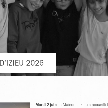
zieu ?
et de
ultes en
stice
n
rs
’IZIEU 2026
Mardi 2 juin
, la Maison d’Izieu a accueilli