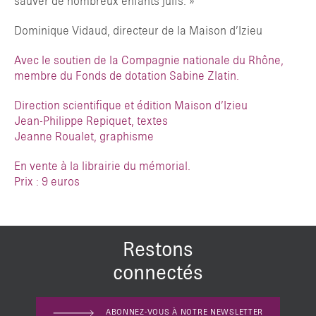
sauver de nombreux enfants juifs. »
Dominique Vidaud, directeur de la Maison d’Izieu
Avec le soutien de la Compagnie nationale du Rhône,
membre du Fonds de dotation Sabine Zlatin.
Direction scientifique et édition Maison d’Izieu
Jean-Philippe Repiquet, textes
Jeanne Roualet, graphisme
En vente à la librairie du mémorial.
Prix : 9 euros
Restons
connectés
ABONNEZ-VOUS À NOTRE NEWSLETTER