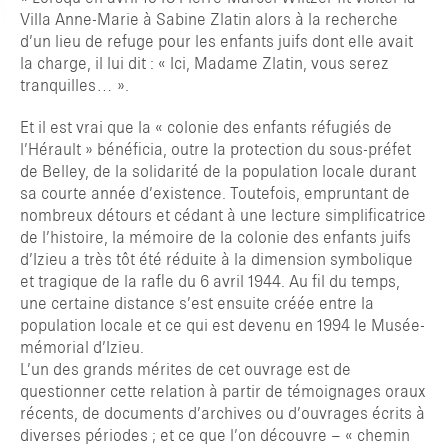
Villa Anne-Marie à Sabine Zlatin alors à la recherche
d’un lieu de refuge pour les enfants juifs dont elle avait
la charge, il lui dit : « Ici, Madame Zlatin, vous serez
tranquilles… ».
Et il est vrai que la « colonie des enfants réfugiés de
l’Hérault » bénéficia, outre la protection du sous-préfet
de Belley, de la solidarité de la population locale durant
sa courte année d’existence. Toutefois, empruntant de
nombreux détours et cédant à une lecture simplificatrice
de l’histoire, la mémoire de la colonie des enfants juifs
d’Izieu a très tôt été réduite à la dimension symbolique
TAPER ENTRER POUR RECHERCHER OU ESC POUR FERMER
et tragique de la rafle du 6 avril 1944. Au fil du temps,
une certaine distance s’est ensuite créée entre la
population locale et ce qui est devenu en 1994 le Musée-
mémorial d’Izieu.
L’un des grands mérites de cet ouvrage est de
questionner cette relation à partir de témoignages oraux
récents, de documents d’archives ou d’ouvrages écrits à
diverses périodes ; et ce que l’on découvre – « chemin