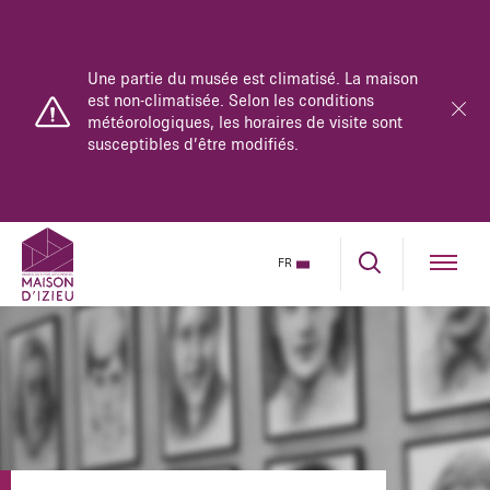
Une partie du musée est climatisé. La maison
est non-climatisée. Selon les conditions
météorologiques, les horaires de visite sont
susceptibles d’être modifiés.
Le musée-mémorial est ouvert du lundi au
FR
dimanche de 10h à 18h.
La maison se parcourt uniquement en visite
guidée.
Réservez dès maintenant sur notre billetterie en
ligne.