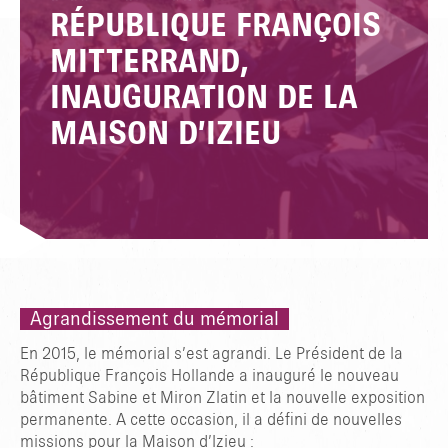
RÉPUBLIQUE FRANÇOIS
MITTERRAND,
INAUGURATION DE LA
MAISON D’IZIEU
Agrandissement du mémorial
En 2015, le mémorial s’est agrandi. Le Président de la
République François Hollande a inauguré le nouveau
bâtiment Sabine et Miron Zlatin et la nouvelle exposition
permanente. A cette occasion, il a défini de nouvelles
missions pour la Maison d’Izieu :