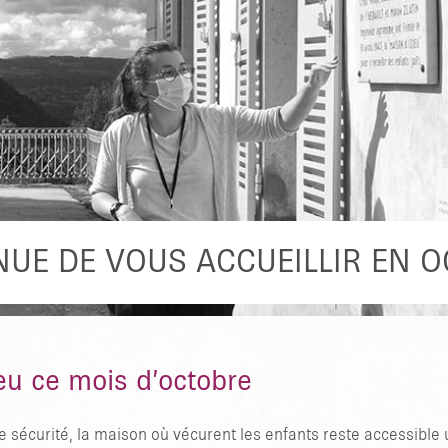
zieu ?
et de
ultes en
stice
n
rs
NUE DE VOUS ACCUEILLIR EN 
ieu ce mois d’octobre
te sécurité, la maison où vécurent les enfants reste accessib