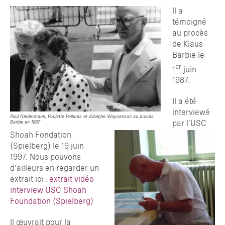
Il a
témoigné
au procès
de Klaus
Barbie le
er
1
juin
1987.
Il a été
interviewé
Paul Niedermann, Paulette Pallarès et Adolphe Waysenson au procès
Barbie en 1987
par l’USC
Shoah Fondation
(Spielberg) le 19 juin
1997. Nous pouvons
d’ailleurs en regarder un
extrait ici :
extrait vidéo
interview USC Shoah
Foundation (Spielberg)
Il œuvrait pour la