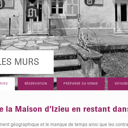
zieu ?
et de
ultes en
stice
n
rs
 LES MURS
 MURS
RÉSERVATION
PRÉPARER SA VENUE
VOYAGE
de la Maison d’Izieu en restant da
gnement géographique et le manque de temps ainsi que les cont