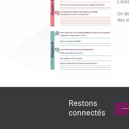
L’accè
Un do
des i
Restons
connectés