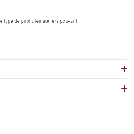
 ESC POUR FERMER
 type de public les ateliers pouvant
+
+