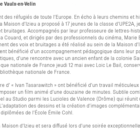
e Vaulx-en-Velin
nt des réfugiés de toute l’Europe. En écho à leurs chemins et h
TAPER ENTRER POUR RECHERCHER OU
s, la Maison d’Izieu a proposé à 17 jeunes de la classe d’UPE2A,
 et bruitages. Accompagnés par leur professeure de lettres-hist
 Couard, et dirigés par des professionnels du cinéma, Marie B
ment des voix et bruitages a été réalisé au sein de la Maison d’I
lement bénéficié d’un accompagnement pédagogique dans leur p
matiques, d’une rencontre avec un ancien enfant de la colonie S
èque nationale de France jeudi 12 mai avec Loic Le Bail, conse
ibliothèque nationale de France.
ire d’ « Ivan Tasarawitch » ont bénéficié d’un travail méticuleu
omposer un film animé d’une douzaine de minutes. Subtile comb
ppel au Studio parmi les Lucioles de Valence (Drôme) qui réunit
). L’adaptation des dessins et la création d’images complémentai
s diplômées de l’École Émile Cohl.
a Maison d’Izieu et sera diffusé lors d’une soirée exceptionnell