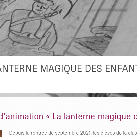
zieu ?
et de
ultes en
stice
n
rs
ANTERNE MAGIQUE DES ENFANTS
 d’animation « La lanterne magique d
Depuis la rentrée de septembre 2021, les élèves de la cla