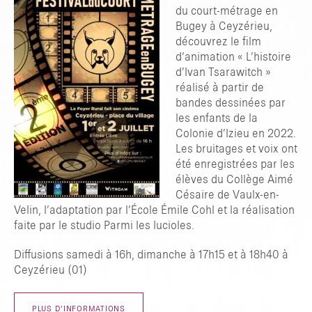
du court-métrage en
Bugey à Ceyzérieu,
découvrez le film
d’animation « L’histoire
d’Ivan Tsarawitch »
réalisé à partir de
bandes dessinées par
TAPER ENTRER POUR RECHERCHER OU ESC POUR FERMER
les enfants de la
Colonie d’Izieu en 2022.
Les bruitages et voix ont
été enregistrées par les
élèves du Collège Aimé
Césaire de Vaulx-en-
Velin, l’adaptation par l’École Émile Cohl et la réalisation
faite par le studio Parmi les lucioles.
Diffusions samedi à 16h, dimanche à 17h15 et à 18h40 à
Ceyzérieu (01)
PLUS D’INFORMATIONS