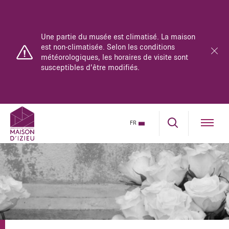
Une partie du musée est climatisé. La maison
est non-climatisée. Selon les conditions
météorologiques, les horaires de visite sont
susceptibles d’être modifiés.
Le musée-mémorial est ouvert du lundi au
FR
dimanche de 10h à 18h.
La maison se parcourt uniquement en visite
guidée.
Réservez dès maintenant sur notre billetterie en
ligne.