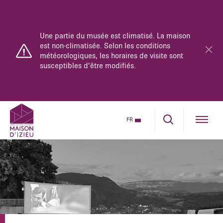
Une partie du musée est climatisé. La maison
est non-climatisée. Selon les conditions
météorologiques, les horaires de visite sont
susceptibles d’être modifiés.
Le musée-mémorial est ouvert du lundi au
dimanche de 10h à 18h.
La maison se parcourt uniquement en visite
FR
guidée.
Réservez dès maintenant sur notre billetterie en
ligne.