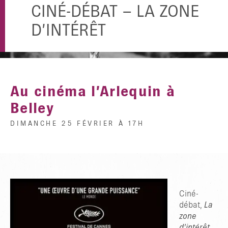
CINÉ-DÉBAT – LA ZONE
D’INTÉRÊT
Au cinéma l’Arlequin à
Belley
DIMANCHE 25 FÉVRIER À 17H
Ciné-
débat,
La
zone
d’intérêt,