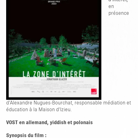
en
présence
d’Alexandre Nugues-Bourchat, responsable médiation et
TAPER ENTRER POUR RECHERCHER OU ESC POUR FERMER
éducation à la Maison d’Izieu.
VOST
en allemand, yiddish et polonais
Synopsis du film :