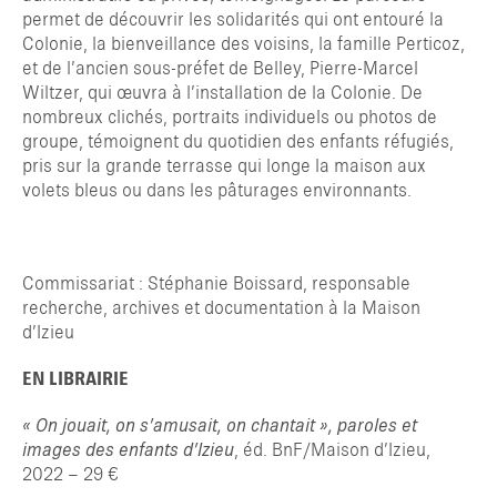
TAPER ENTRER POUR RECHERCHER OU ESC POUR FERMER
permet de découvrir les solidarités qui ont entouré la
Colonie, la bienveillance des voisins, la famille Perticoz,
et de l’ancien sous-préfet de Belley, Pierre-Marcel
Wiltzer, qui œuvra à l’installation de la Colonie. De
nombreux clichés, portraits individuels ou photos de
groupe, témoignent du quotidien des enfants réfugiés,
pris sur la grande terrasse qui longe la maison aux
volets bleus ou dans les pâturages environnants.
Commissariat : Stéphanie Boissard, responsable
recherche, archives et documentation à la Maison
d’Izieu
EN LIBRAIRIE
« On jouait, on s’amusait, on chantait », paroles et
images des enfants d’Izieu
, éd. BnF/Maison d’Izieu,
2022 – 29 €