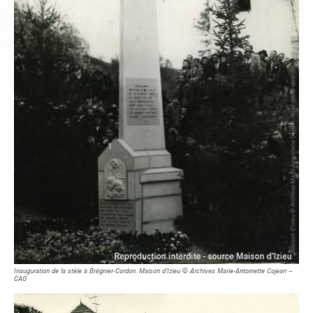
Inauguration de la stèle à Brégnier-Cordon. Maison d’Izieu © Archives Marie-Antoinette Cojean –
CAG