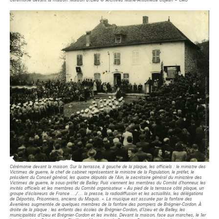
Cérémonie devant la maison. Maison d’Izieu © Archives Marie-Antoinette Cojean – CAG
Cérémonie devant la maison. Sur la terrasse, à gauche de la plaque, les officiels : le ministre des
Victimes de guerre, le chef de cabinet représentant le ministre de la Population, le préfet, le
président du Conseil général, les quatre députés de l’Ain, le secrétaire général du ministère des
Victimes de guerre, le sous-préfet de Belley. Puis viennent les membres du Comité d’honneur, les
invités officiels et les membres du Comité organisateur. « Au pied de la terrasse côté plaque, un
groupe d’éclaireurs de France …/… la presse, la radiodiffusion et les actualités, les délégations
de Déportés, Prisonniers, anciens du Maquis. ». La musique est assurée par la fanfare des
Avenières augmentée de quelques membres de la fanfare des pompiers de Brégnier-Cordon. À
droite de la plaque : les enfants des écoles de Brégnier-Cordon, d’Izieu et de Belley, les
municipalités d’Izieu et Brégnier-Cordon et les invités. Devant la maison, face aux marches, le 1er