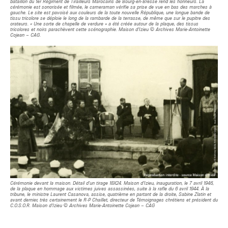
bataillon du 1er Régiment de Tirailleurs Marocains de Bourg-en-Bresse rend les honneurs. La
cérémonie est sonorisée et filmée, le cameraman vérifie sa prise de vue en bas des marches à
gauche. Le site est pavoisé aux couleurs de la toute nouvelle République, une longue bande de
tissu tricolore se déploie le long de la rambarde de la terrasse, de même que sur le pupitre des
orateurs. « Une sorte de chapelle de verdure » a été créée autour de la plaque, des tissus
tricolores et noirs parachèvent cette scénographie. Maison d’Izieu © Archives Marie-Antoinette
Cojean – CAG.
Cérémonie devant la maison. Détail d’un tirage 18X24. Maison d’Izieu, inauguration, le 7 avril 1946,
de la plaque en hommage aux victimes juives assassinées, suite à la rafle du 6 avril 1944. À la
tribune, le ministre Laurent Casanova, assise, quatrième en partant de la droite, Sabine Zlatin et
avant dernier, très certainement le R-P Chaillet, directeur de Témoignages chrétiens et président du
C.O.S.O.R. Maison d’Izieu © Archives Marie-Antoinette Cojean – CAG