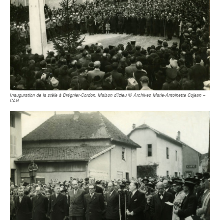
Inauguration de la stèle à Brégnier-Cordon. Maison d’Izieu © Archives Marie-Antoinette Cojean –
CAG
GEBEN SIE ZUM SUCHEN ENTER ODER ZUM SCHLIESSEN ESC E
IN