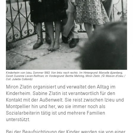
Kinderheim von Izieu, Sommer 1943. Von links nach rechts. Im Hintergrund: Marcelle Ajzenberg,
Sarah Suzanne Levan-Reifman; im Vordergrund: Berthe Mehring, Miron Zlatin. (© Maison d’Izieu /
Coll. Juliette Collomb)
Miron Zlatin organisiert und verwaltet den Alltag im
Kinderheim. Sabine Zlatin ist verantwortlich für den
Kontakt mit der Außenwelt. Sie reist zwischen Izieu und
Montpellier hin und her, wo sie immer noch als
Sozialarbeiterin tätig ist und mehrere Familien
unterstützt.
Bei der Beaufsichtigung der Kinder werden sie von einer