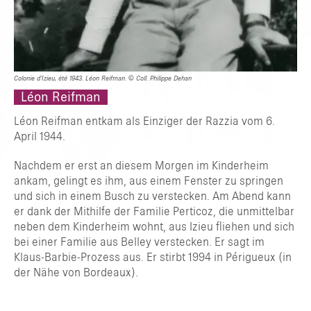
Colonie d’Izieu, été 1943. Léon Reifman. © Coll. Philippe Dehan
Léon Reifman
Léon Reifman entkam als Einziger der Razzia vom 6.
April 1944.
Nachdem er erst an diesem Morgen im Kinderheim
ankam, gelingt es ihm, aus einem Fenster zu springen
und sich in einem Busch zu verstecken. Am Abend kann
er dank der Mithilfe der Familie Perticoz, die unmittelbar
neben dem Kinderheim wohnt, aus Izieu fliehen und sich
bei einer Familie aus Belley verstecken. Er sagt im
GEBEN SIE ZUM SUCHEN ENTER ODER ZUM SCHLIESSEN ESC E
Klaus-Barbie-Prozess aus. Er stirbt 1994 in Périgueux (in
IN
der Nähe von Bordeaux).