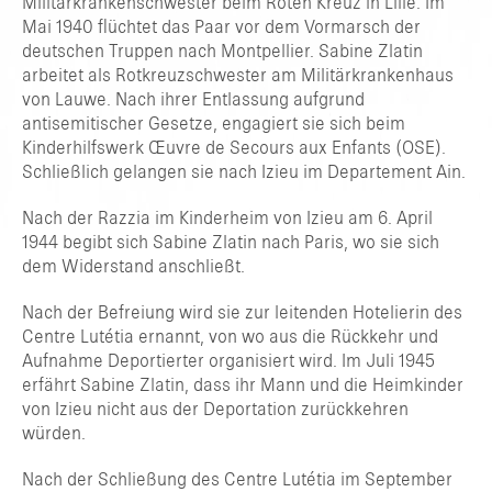
Militärkrankenschwester beim Roten Kreuz in Lille. Im
Mai 1940 flüchtet das Paar vor dem Vormarsch der
deutschen Truppen nach Montpellier. Sabine Zlatin
arbeitet als Rotkreuzschwester am Militärkrankenhaus
von Lauwe. Nach ihrer Entlassung aufgrund
antisemitischer Gesetze, engagiert sie sich beim
Kinderhilfswerk Œuvre de Secours aux Enfants (OSE).
Schließlich gelangen sie nach Izieu im Departement Ain.
Nach der Razzia im Kinderheim von Izieu am 6. April
1944 begibt sich Sabine Zlatin nach Paris, wo sie sich
dem Widerstand anschlie
ß
t.
Nach der Befreiung wird sie zur leitenden Hotelierin des
Centre Lutétia ernannt, von wo aus die Rückkehr und
Aufnahme Deportierter organisiert wird. Im Juli 1945
erfährt Sabine Zlatin, dass ihr Mann und die Heimkinder
von Izieu nicht aus der Deportation zurückkehren
würden.
Nach der Schließung des Centre Lutétia im September