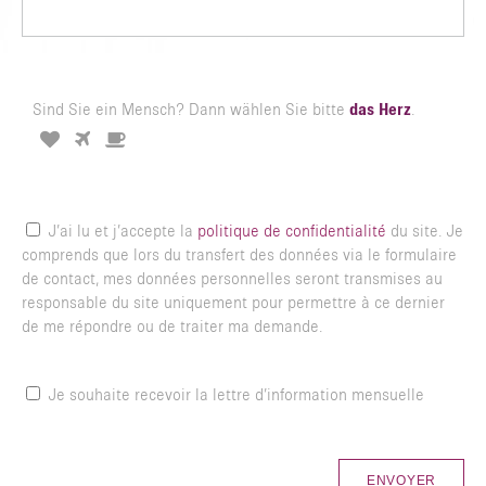
Sind Sie ein Mensch? Dann wählen Sie bitte
das Herz
.
3
2
1
Sind
Sie
ein
Mensch?
Dann
J’ai lu et j’accepte la
politique de confidentialité
du site. Je
wählen
comprends que lors du transfert des données via le formulaire
Sie
de contact, mes données personnelles seront transmises au
bitte
responsable du site uniquement pour permettre à ce dernier
das
de me répondre ou de traiter ma demande.
Herz.
Je souhaite recevoir la lettre d’information mensuelle
ENVOYER