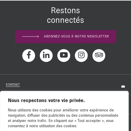
Restons
connectés
ABONNEZ-VOUS À NOTRE NEWSLETTER
KONTAKT
Nous respectons votre vie privée.
KARRIERE
Nous utilisons des cookies pour améliorer votre expérience de
navigation, diffuser des publicités ou des contenus personnalisés
et analyser notre trafic. En cliquant sur « Tout accepter », vous
UNSERE UNTERSTÜTZER
consentez à notre utilisation des cookies.