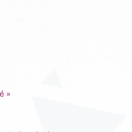
 ESC POUR FERMER
é »