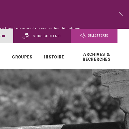
e trajet en amont ou suivez les déviations
R
BILLETTERIE
NOUS SOUTENIR
ARCHIVES &
EN
GROUPES
HISTOIRE
RECHERCHES
DE