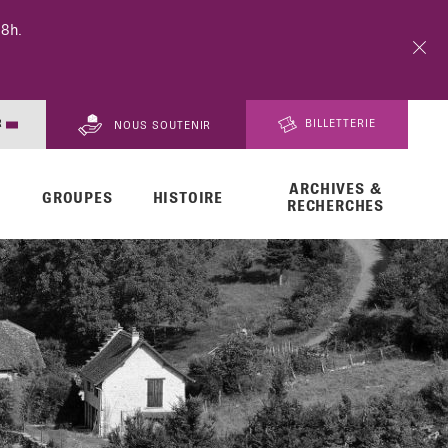
e trajet en amont ou suivez les déviations
R
BILLETTERIE
NOUS SOUTENIR
ARCHIVES &
EN
GROUPES
HISTOIRE
RECHERCHES
DE