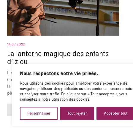
14.07.2022
La lanterne magique des enfants
d’Izieu
Les élèves du collège Aimé Césaire de Vaulx-en-Velin
Nous respectons votre vie privée.
ont participé à l'adaptation des dessins des enfants de
Nous utilisons des cookies pour améliorer votre expérience de
la Colonie d'Izieu en film d'animation. Découvrez-en
navigation, diffuser des publicités ou des contenus personnalisés
plus autour de ce projet.
et analyser notre trafic. En cliquant sur « Tout accepter », vous
consentez à notre utilisation des cookies.
LIRE PLUS
Personnaliser
Tout rejeter
Accepter tout