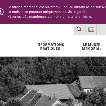
d’Izieu est fermé pour travaux jusqu’en novembre 2026. Vérifiez votr
 l’autoroute A43.
F
INFORMATIONS
LE MUSÉE
PRATIQUES
MÉMORIAL
ial
ie en
 Voyages