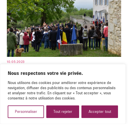
10.05.2023
Retour sur la journée nationale de la
Nous respectons votre vie privée.
déportation
Nous utilisons des cookies pour améliorer votre expérience de
Une soixantaine d'élèves venus de Belgique accompagnés par le
navigation, diffuser des publicités ou des contenus personnalisés
et analyser notre trafic. En cliquant sur « Tout accepter », vous
ministre-président de la Fédération Wallonie-Bruxelles pour la
consentez à notre utilisation des cookies.
Journée nationale de la mémoire des victimes et des héros de la
déportation à Izieu et Brégnier-Cordon
Personnaliser
Tout rejeter
Accepter tout
LIRE PLUS