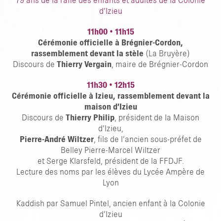
79 ans de la rafle des enfants et adultes de la Colonie
d’Izieu
11h00
•
11h15
Cérémonie officielle à Brégnier-Cordon,
rassemblement devant la stèle
(La Bruyère)
Discours de
Thierry Vergain
, maire de Brégnier-Cordon
11h30
•
12h15
Cérémonie officielle à Izieu, rassemblement devant la
maison d’Izieu
Discours de
Thierry Philip
, président de la Maison
d’Izieu,
Pierre-André Wiltzer
, fils de l’ancien sous-préfet de
Belley Pierre-Marcel Wiltzer
et Serge Klarsfeld, président de la FFDJF.
Lecture des noms par les élèves du Lycée Ampère de
Lyon
Kaddish par Samuel Pintel, ancien enfant à la Colonie
d’Izieu