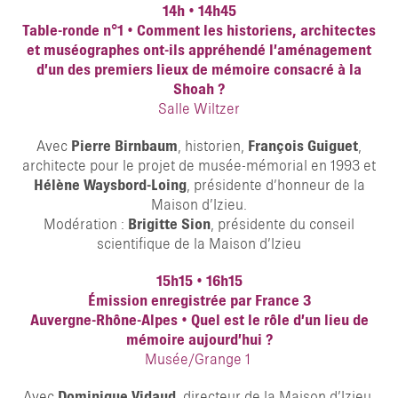
14h
•
14h45
Table-ronde n°1 • Comment les historiens, architectes
et muséographes ont-ils appréhendé l’aménagement
d’un des premiers lieux de mémoire consacré à la
Shoah ?
Salle Wiltzer
Avec
Pierre Birnbaum
, historien,
François Guiguet
,
architecte pour le projet de musée-mémorial en 1993 et
Hélène Waysbord-Loing
, présidente d’honneur de la
Maison d’Izieu.
Modération :
Brigitte Sion
, présidente du conseil
scientifique de la Maison d’Izieu
15h15
•
16h15
Émission enregistrée par France 3
Auvergne-Rhône-Alpes • Quel est le rôle d’un lieu de
mémoire aujourd’hui ?
Musée/Grange 1
Avec
Dominique Vidaud
, directeur de la Maison d’Izieu,